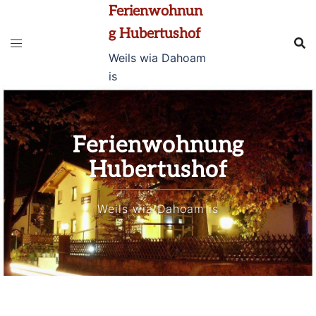
Zum
Ferienwohnun
Inhalt
g Hubertushof
springen
Weils wia Dahoam
is
Ferienwohnung
Hubertushof
Weils wia Dahoam is