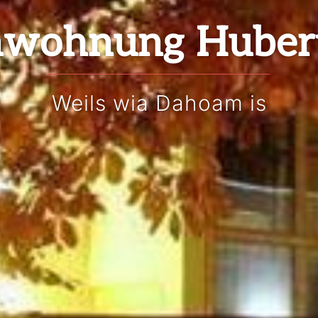
nwohnung Huber
Weils wia Dahoam is