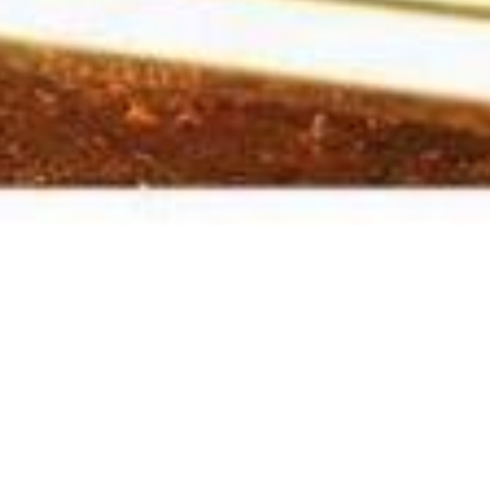
as Inn-, Mangfalltal & das
mgau trifft.